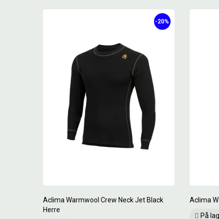
-20%
Aclima Warmwool Crew Neck Jet Black
Aclima W
Herre
På la