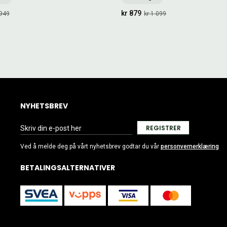
kr 879
 949
kr 1 099
NYHETSBREV
REGISTRER
Ved å melde deg på vårt nyhetsbrev godtar du vår
personvernerklæring
BETALINGSALTERNATIVER