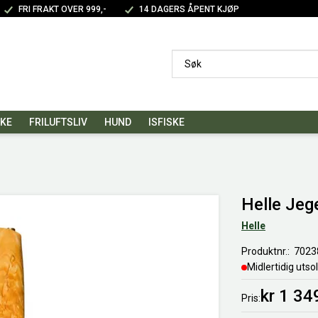
FRI FRAKT OVER 999,-
14 DAGERS ÅPENT KJØP
SKE
FRILUFTSLIV
HUND
ISFISKE
Helle Jeg
Helle
Produktnr.
7023
Midlertidig utso
kr 1 34
Pris