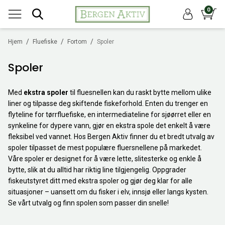
0
/
/
/
Hjem
Fluefiske
Fortom
Spoler
Spoler
Med
ekstra spoler
til fluesnellen kan du raskt bytte mellom ulike
liner og tilpasse deg skiftende fiskeforhold. Enten du trenger en
flyteline for tørrfluefiske, en intermediateline for sjøørret eller en
synkeline for dypere vann, gjør en ekstra spole det enkelt å være
fleksibel ved vannet. Hos Bergen Aktiv finner du et bredt utvalg av
spoler tilpasset de mest populære fluersnellene på markedet.
Våre spoler er designet for å være lette, slitesterke og enkle å
bytte, slik at du alltid har riktig line tilgjengelig. Oppgrader
fiskeutstyret ditt med ekstra spoler og gjør deg klar for alle
situasjoner – uansett om du fisker i elv, innsjø eller langs kysten.
Se vårt utvalg og finn spolen som passer din snelle!