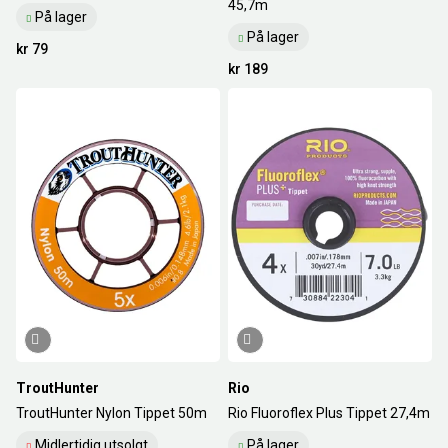
45,7m
På lager
På lager
kr 79
kr 189
TroutHunter
Rio
TroutHunter Nylon Tippet 50m
Rio Fluoroflex Plus Tippet 27,4m
Midlertidig utsolgt
På lager