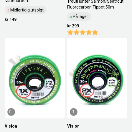
Material 50m
TroutHunter Salmon/Seatrout
Fluorocarbon Tippet 50m
Midlertidig utsolgt
På lager
kr 149
kr 299
Karakter:
5.0 av 5 mulige
Vision
Vision