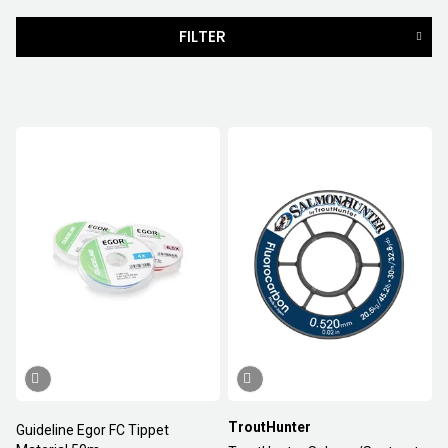
FILTER
MERKER
KLASSE
STØRRELSE
TYKKELSE
PRIS
69
NOK
-
519
NOK
14
Nullstill
TroutHunter
Guideline Egor FC Tippet