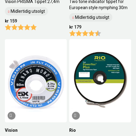
Vision PRISMA Tippet 27,4m
Two tone indicator tippet for
European style nymphing 30m
Midlertidig utsolgt
Midlertidig utsolgt
kr 159
Karakter:
5.0 av 5 mulige
kr 179
Karakter:
4.7 av 5 mulige
Vision
Rio