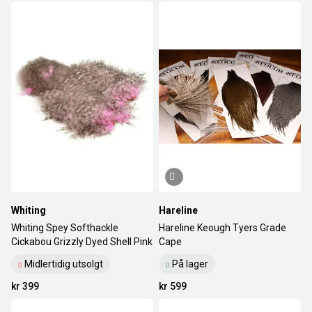
Whiting
Hareline
Whiting Spey Softhackle
Hareline Keough Tyers Grade
Cickabou Grizzly Dyed Shell Pink
Cape
Midlertidig utsolgt
På lager
kr 399
kr 599