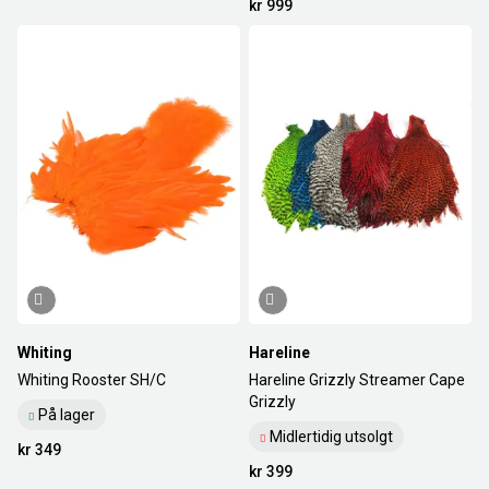
kr 999
Whiting
Hareline
Whiting Rooster SH/C
Hareline Grizzly Streamer Cape
Grizzly
På lager
Midlertidig utsolgt
kr 349
kr 399