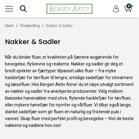
0
/
/
Hjem
Fluebinding
Nakker & Sadler
Nakker & Sadler
Når du binder fluer, er kvaliteten på fjærene avgjørende for
bevegelse, flyteevne og realisme. Nakker og sadler gir deg et
bredt spekter av fjærtyper tilpasset ulike fluer – fra myke
hacklefjær for tørrfluer til lengre, smidige sadelfjær for streamere
og laksefluer. Hos Bergen Aktiv finner du et nøye utvalgt sortiment
av nakker og sadler fra anerkjente produsenter. Velg mellom
klassiske hanenakker med stive, flytende hacklefjær for tørrfluer,
eller mykere hønefjær for nymfer og våtfluer. Vi tilbyr også lange,
slanke sadelfjær som gir fluen en naturlig og fristende puls i
vannet. Skap fluer med perfekt profil og bevegelse – finn de beste
nakkene og sadlene hos oss!