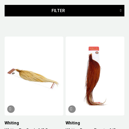
FILTER
MERKER
FARGE
PRIS
279
NOK
-
1999
NOK
28
Nullstill
Whiting
Whiting