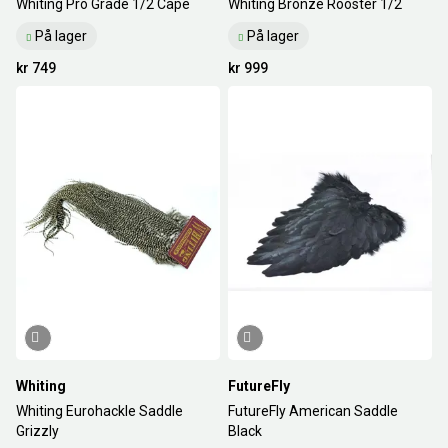
Whiting Pro Grade 1/2 Cape
Whiting Bronze Rooster 1/2
På lager
På lager
kr 749
kr 999
Whiting
FutureFly
Whiting Eurohackle Saddle
FutureFly American Saddle
Grizzly
Black