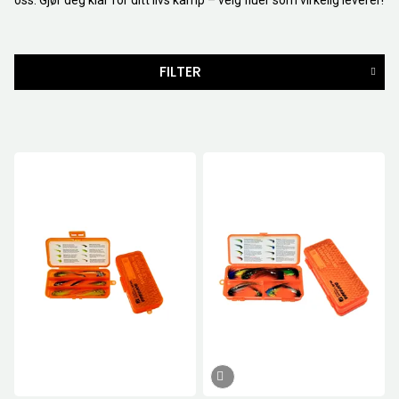
oss. Gjør deg klar for ditt livs kamp – velg fluer som virkelig leverer!
FILTER
MERKER
PRIS
669
NOK
-
759
NOK
5
Nullstill