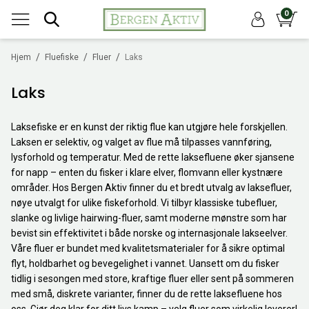
0
/
/
/
Hjem
Fluefiske
Fluer
Laks
Laks
Laksefiske er en kunst der riktig flue kan utgjøre hele forskjellen.
Laksen er selektiv, og valget av flue må tilpasses vannføring,
lysforhold og temperatur. Med de rette laksefluene øker sjansene
for napp – enten du fisker i klare elver, flomvann eller kystnære
områder. Hos Bergen Aktiv finner du et bredt utvalg av laksefluer,
nøye utvalgt for ulike fiskeforhold. Vi tilbyr klassiske tubefluer,
slanke og livlige hairwing-fluer, samt moderne mønstre som har
bevist sin effektivitet i både norske og internasjonale lakseelver.
Våre fluer er bundet med kvalitetsmaterialer for å sikre optimal
flyt, holdbarhet og bevegelighet i vannet. Uansett om du fisker
tidlig i sesongen med store, kraftige fluer eller sent på sommeren
med små, diskrete varianter, finner du de rette laksefluene hos