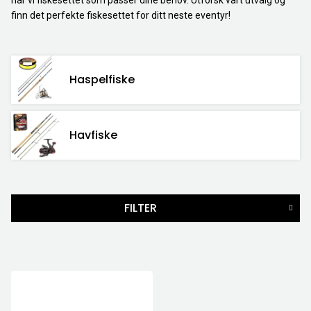
har vi fiskesettet som passer dine behov. Utforsk vårt utvalg og
finn det perfekte fiskesettet for ditt neste eventyr!
Haspelfiske
Havfiske
FILTER
STØRRELSE
PRIS
1399
NOK
-
1499
NOK
1