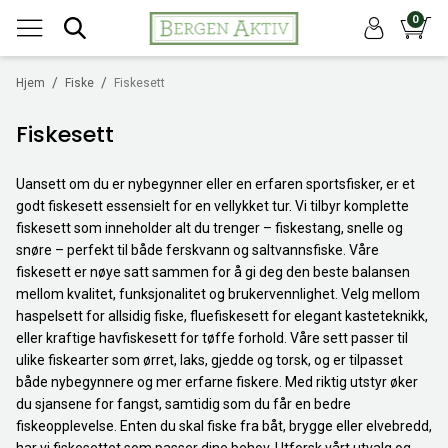
0
/
/
Hjem
Fiske
Fiskesett
Fiskesett
Uansett om du er nybegynner eller en erfaren sportsfisker, er et
godt fiskesett essensielt for en vellykket tur. Vi tilbyr komplette
fiskesett som inneholder alt du trenger – fiskestang, snelle og
snøre – perfekt til både ferskvann og saltvannsfiske. Våre
fiskesett er nøye satt sammen for å gi deg den beste balansen
mellom kvalitet, funksjonalitet og brukervennlighet. Velg mellom
haspelsett for allsidig fiske, fluefiskesett for elegant kasteteknikk,
eller kraftige havfiskesett for tøffe forhold. Våre sett passer til
ulike fiskearter som ørret, laks, gjedde og torsk, og er tilpasset
både nybegynnere og mer erfarne fiskere. Med riktig utstyr øker
du sjansene for fangst, samtidig som du får en bedre
fiskeopplevelse. Enten du skal fiske fra båt, brygge eller elvebredd,