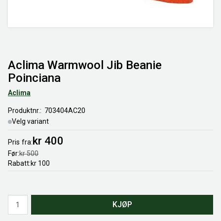
Aclima Warmwool Jib Beanie
Poinciana
Aclima
Produktnr.
703404AC20
Velg variant
kr 400
Pris
fra
Før
kr 500
Rabatt
kr 100
Antall
KJØP