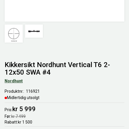
Kikkersikt Nordhunt Vertical T6 2-
12x50 SWA #4
Nordhunt
Produktnr.
116921
Midlertidig utsolgt
kr 5 999
Pris
Før
kr 7 499
Rabatt
kr 1 500