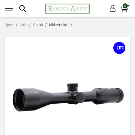
0
/
/
/
/
Hjem
Jakt
Optikk
Kikkertsikte
-20%