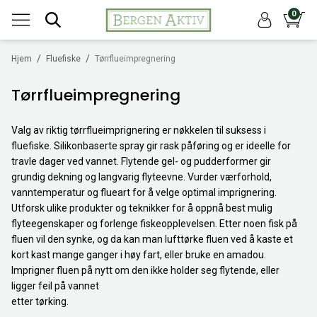
0
/
/
Hjem
Fluefiske
Tørrflueimpregnering
Tørrflueimpregnering
Valg av riktig tørrflueimprignering er nøkkelen til suksess i
fluefiske. Silikonbaserte spray gir rask påføring og er ideelle for
travle dager ved vannet. Flytende gel- og pudderformer gir
grundig dekning og langvarig flyteevne. Vurder værforhold,
vanntemperatur og flueart for å velge optimal imprignering.
Utforsk ulike produkter og teknikker for å oppnå best mulig
flyteegenskaper og forlenge fiskeopplevelsen. Etter noen fisk på
fluen vil den synke, og da kan man lufttørke fluen ved å kaste et
kort kast mange ganger i høy fart, eller bruke en amadou.
Imprigner fluen på nytt om den ikke holder seg flytende, eller
ligger feil på vannet
etter tørking.