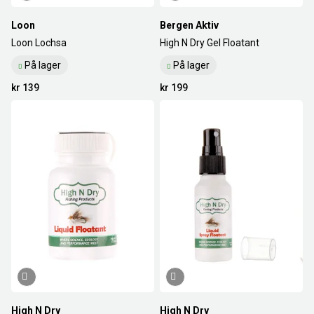
Loon
Bergen Aktiv
Loon Lochsa
High N Dry Gel Floatant
På lager
På lager
kr 139
kr 199
High N Dry
High N Dry