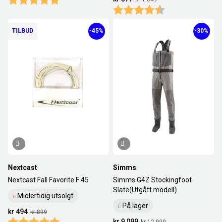
Karakter:
4.7 av 5 mulige
TILBUD
-45%
-30%
Nextcast
Simms
Nextcast Fall Favorite F 45
Simms G4Z Stockingfoot
Slate(Utgått modell)
Midlertidig utsolgt
På lager
kr 494
kr 899
Karakter:
5.0 av 5 mulige
kr 9 099
kr 12 999