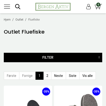
0
/
/
Hjem
Outlet
Fluefiske
Outlet Fluefiske
FILTER
MERKER
FARGE
Første
Forrige
1
2
Neste
Siste
Vis alle
KLASSE
-35%
-35%
LENGDE
STR