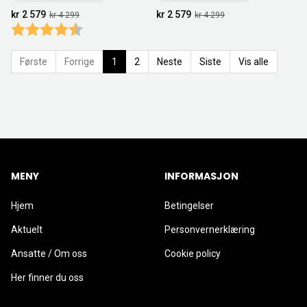
kr 2 579
kr 2 579
kr 4 299
kr 4 299
Karakter:
4.5 av 5 mulige
Første
Forrige
1
2
Neste
Siste
Vis alle
MENY
INFORMASJON
Hjem
Betingelser
Aktuelt
Personvernerklæring
Ansatte / Om oss
Cookie policy
Her finner du oss