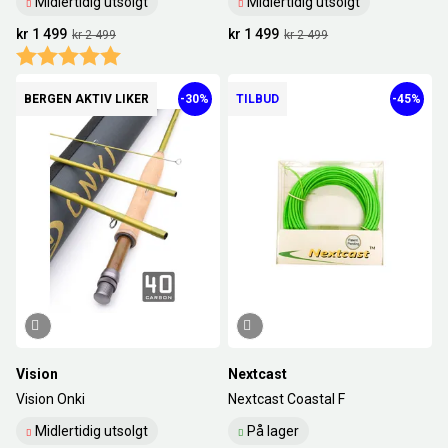
Midlertidig utsolgt
Midlertidig utsolgt
kr 1 499
kr 1 499
kr 2 499
kr 2 499
Karakter:
5.0 av 5 mulige
BERGEN AKTIV LIKER
-30%
TILBUD
-45%
Vision
Nextcast
Vision Onki
Nextcast Coastal F
Midlertidig utsolgt
På lager