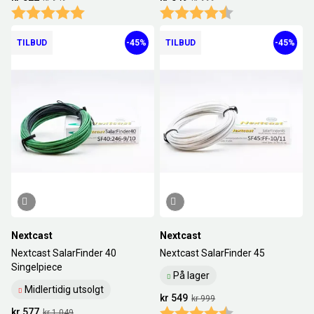
Karakter:
5.0 av 5 mulige
Karakter:
4.9 av 5 mulige
TILBUD
-45%
TILBUD
-45%
Nextcast
Nextcast
Nextcast SalarFinder 40
Nextcast SalarFinder 45
Singelpiece
På lager
Midlertidig utsolgt
kr 549
kr 999
kr 577
Karakter:
4.5 av 5 mulige
kr 1 049