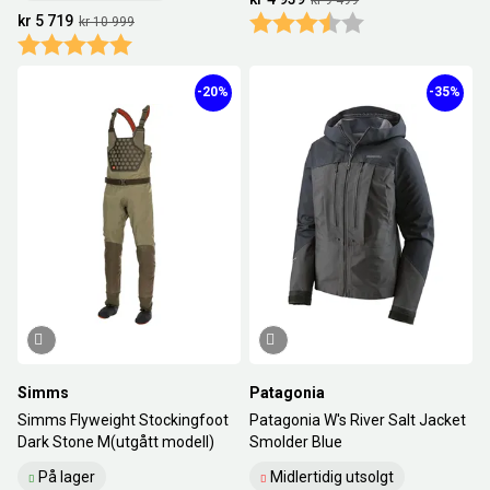
kr 9 499
kr 5 719
Karakter:
3.7 av 5 mulige
kr 10 999
Karakter:
5.0 av 5 mulige
-20%
-35%
Simms
Patagonia
Simms Flyweight Stockingfoot
Patagonia W's River Salt Jacket
Dark Stone M(utgått modell)
Smolder Blue
På lager
Midlertidig utsolgt