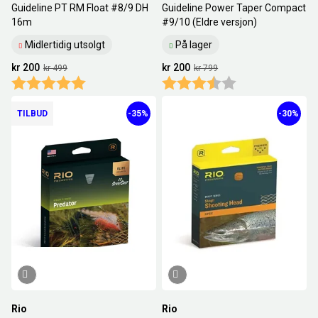
Guideline PT RM Float #8/9 DH
Guideline Power Taper Compact
16m
#9/10 (Eldre versjon)
Midlertidig utsolgt
På lager
kr 200
kr 200
kr 499
kr 799
Karakter:
5.0 av 5 mulige
Karakter:
3.5 av 5 mulige
TILBUD
-35%
-30%
Rio
Rio