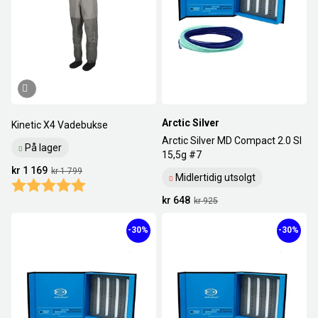
Arctic Silver
Kinetic X4 Vadebukse
Arctic Silver MD Compact 2.0 SI
På lager
15,5g #7
kr 1 169
kr 1 799
Midlertidig utsolgt
Karakter:
5.0 av 5 mulige
kr 648
kr 925
-30%
-30%