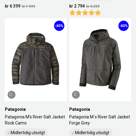
kr 6 399
kr 2 794
kr 7 999
kr 4 299
Karakter:
5.0 av 5 mulige
-40%
-40%
Patagonia
Patagonia
Patagonia M's River Salt Jacket
Patagonia M`s River Salt Jacket
Rock Camo
Forge Grey
Midlertidig utsolgt
Midlertidig utsolgt