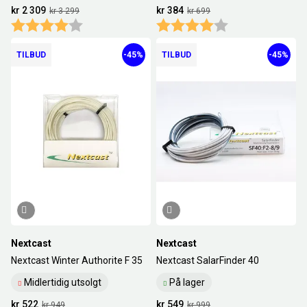
kr 2 309
kr 384
kr 3 299
kr 699
Karakter:
4.0 av 5 mulige
Karakter:
4.0 av 5 mulige
TILBUD
-45%
TILBUD
-45%
Nextcast
Nextcast
Nextcast Winter Authorite F 35
Nextcast SalarFinder 40
Midlertidig utsolgt
På lager
kr 522
kr 549
kr 949
kr 999