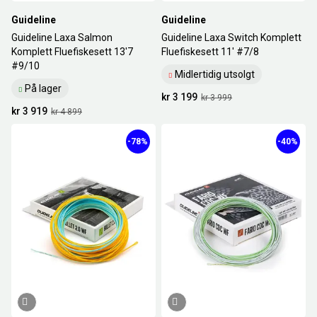
Guideline
Guideline
Guideline Laxa Salmon
Guideline Laxa Switch Komplett
Komplett Fluefiskesett 13'7
Fluefiskesett 11' #7/8
#9/10
Midlertidig utsolgt
På lager
kr 3 199
kr 3 999
kr 3 919
kr 4 899
-78%
-40%