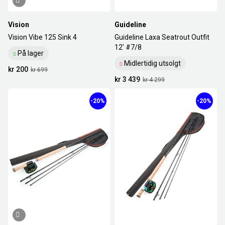
Vision
Guideline
Vision Vibe 125 Sink 4
Guideline Laxa Seatrout Outfit
12' #7/8
På lager
Midlertidig utsolgt
kr 200
kr 699
kr 3 439
kr 4 299
-20%
-20%