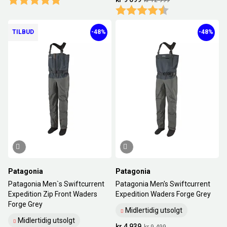
Karakter:
4.8 av 5 mulige
TILBUD
-48%
-48%
Patagonia
Patagonia
Patagonia Men`s Swiftcurrent
Patagonia Men's Swiftcurrent
Expedition Zip Front Waders
Expedition Waders Forge Grey
Forge Grey
Midlertidig utsolgt
Midlertidig utsolgt
kr 4 939