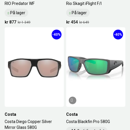
RIO Predator WF
Rio Skagit iFlight F/I
På lager
På lager
kr 877
kr 454
kr 1 349
kr 649
-40%
-40%
Costa
Costa
Costa Diego Copper Silver
Costa Blackfin Pro 580G
Mirror Glass 580G