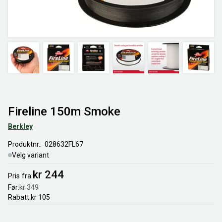
Fireline 150m Smoke
Berkley
Produktnr.
028632FL67
Velg variant
kr 244
Pris
fra
Før
kr 349
Rabatt
kr 105