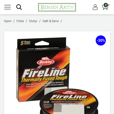
0
/
/
/
/
Hjem
Fiske
Utstyr
Gøtt & Sene
-30%