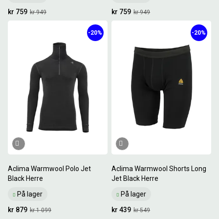
kr 759
kr 759
kr 949
kr 949
-20%
-20%
Aclima Warmwool Polo Jet
Aclima Warmwool Shorts Long
Black Herre
Jet Black Herre
På lager
På lager
kr 879
kr 439
kr 1 099
kr 549