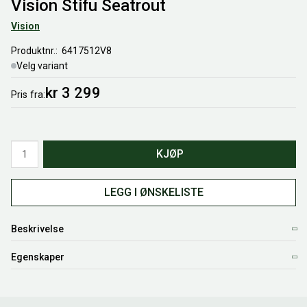
Vision Stifu Seatrout
Vision
Produktnr.
6417512V8
Velg variant
kr 3 299
Pris
fra
Antall
KJØP
LEGG I ØNSKELISTE
Beskrivelse
Egenskaper