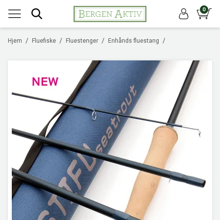
0
/
/
/
/
Hjem
Fluefiske
Fluestenger
Enhånds fluestang