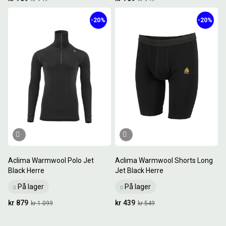
-20%
-20%
Aclima Warmwool Polo Jet
Aclima Warmwool Shorts Long
Black Herre
Jet Black Herre
På lager
På lager
kr 879
kr 439
kr 1 099
kr 549