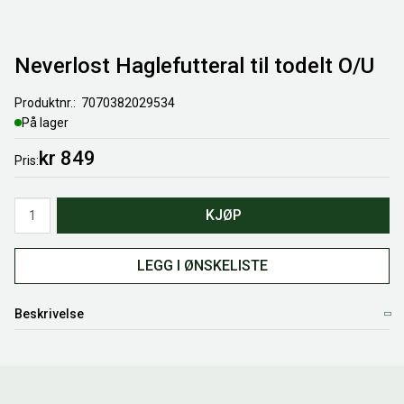
Neverlost Haglefutteral til todelt O/U
Produktnr.
7070382029534
På lager
kr 849
Pris
Antall
KJØP
LEGG I ØNSKELISTE
Beskrivelse