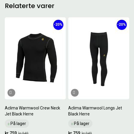
Relaterte varer
-20%
-20%
Aclima Warmwool Crew Neck
Aclima Warmwool Longs Jet
Jet Black Herre
Black Herre
På lager
På lager
kr 759
kr 759
kr 949
kr 949