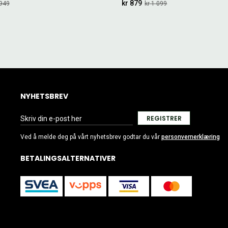
kr 879
 949
kr 1 099
NYHETSBREV
REGISTRER
Ved å melde deg på vårt nyhetsbrev godtar du vår
personvernerklæring
BETALINGSALTERNATIVER