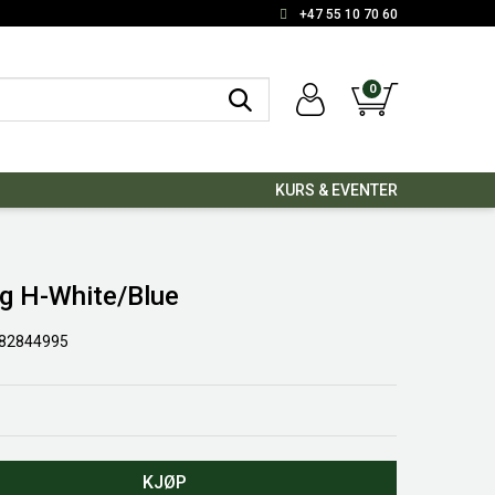
+47 55 10 70 60
0
KURS & EVENTER
0g H-White/Blue
82844995
KJØP