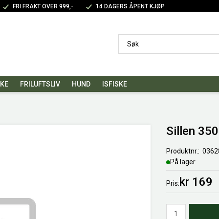
FRI FRAKT OVER 999,-
14 DAGERS ÅPENT KJØP
SKE
FRILUFTSLIV
HUND
ISFISKE
Sillen 35
Produktnr.
0362
På lager
kr 169
Pris
Antall