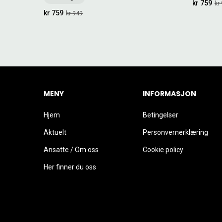
kr 759
kr
kr 759
kr 949
MENY
INFORMASJON
Hjem
Betingelser
Aktuelt
Personvernerklæring
Ansatte / Om oss
Cookie policy
Her finner du oss