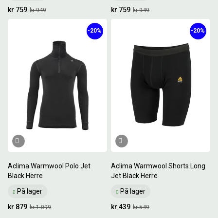
kr 759
kr 759
kr 949
kr 949
-20%
-20%
Aclima Warmwool Polo Jet
Aclima Warmwool Shorts Long
Black Herre
Jet Black Herre
På lager
På lager
kr 879
kr 439
kr 1 099
kr 549