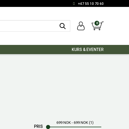
+47 55 10 70 60
0
KURS & EVENTER
699
NOK
-
699
NOK
1
PRIS