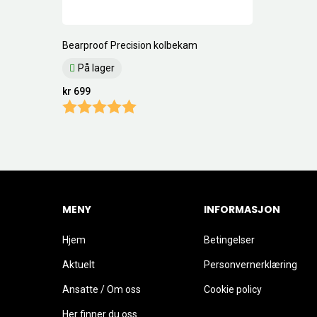
Bearproof Precision kolbekam
På lager
kr 699
Karakter:
5.0 av 5 mulige
MENY
INFORMASJON
Hjem
Betingelser
Aktuelt
Personvernerklæring
Ansatte / Om oss
Cookie policy
Her finner du oss