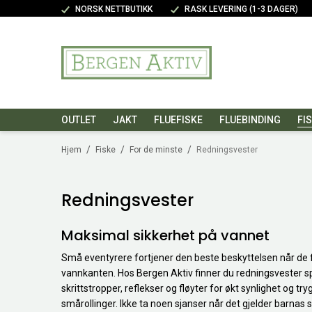
NORSK NETTBUTIKK
RASK LEVERING (1-3 DAGER)
OUTLET
JAKT
FLUEFISKE
FLUEBINDING
FI
/
/
/
Hjem
Fiske
For de minste
Redningsvester
Redningsvester
Maksimal sikkerhet på vannet
Små eventyrere fortjener den beste beskyttelsen når de fe
vannkanten. Hos Bergen Aktiv finner du redningsvester sp
skrittstropper, reflekser og fløyter for økt synlighet og
smårollinger. Ikke ta noen sjanser når det gjelder barnas 