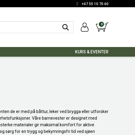
+47 55 10 70 60
0
KURS & EVENTER
nten de er med på båttur, leker ved brygga eller utforsker
kerhetsfunksjoner. Våre barnevester er designet med
testerke materialer gir maksimal komfort for aktive
 og sørg for en trygg og bekymringsfri tid ved sjøen