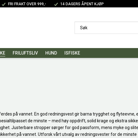
FRI FRAKT OVER 999,-
14 DAGERS ÅPENT KJØP
SKE
FRILUFTSLIV
HUND
ISFISKE
rdes på vannet. En god redningsvest gir barna trygghet og flyteevne, e
esialtilpasset de minste – med høy oppdrift, solid krage og ekstra sik
 trygghet. Justerbare stropper sørger for god passform, mens myke og sli
sikkerhet på vannet. Utforsk vårt utvalg av redningsvester for de minste