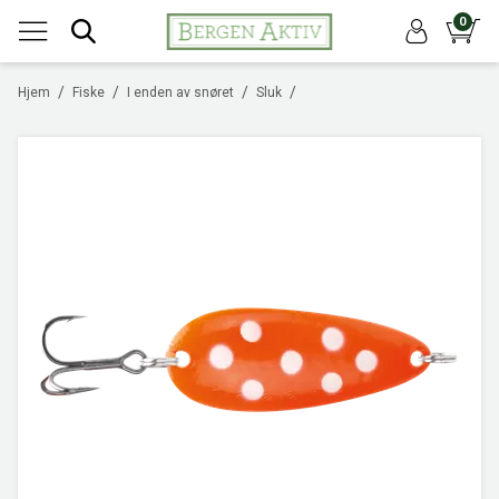
0
/
/
/
/
Hjem
Fiske
I enden av snøret
Sluk