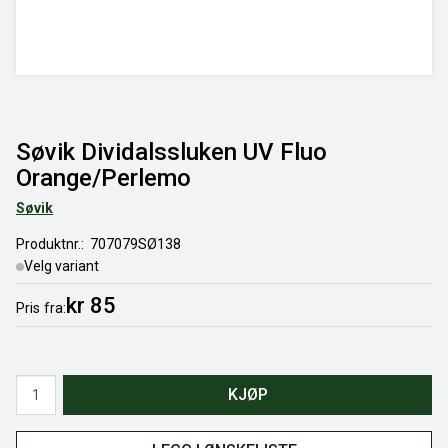
Søvik Dividalssluken UV Fluo
Orange/Perlemo
Søvik
Produktnr.
707079SØ138
Velg variant
kr 85
Pris
fra
Antall
KJØP