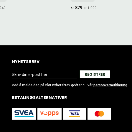
kr 879
 949
kr 1 099
NYHETSBREV
REGISTRER
Ved å melde deg på vårt nyhetsbrev godtar du vår
personvernerklæring
BETALINGSALTERNATIVER