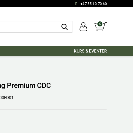
+47 55 10 70 60
0
KURS & EVENTER
ing Premium CDC
00FD01