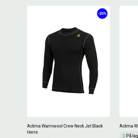
-20%
Aclima Warmwool Crew Neck Jet Black
Aclima W
Herre
På la