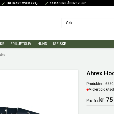
FRI FRAKT OVER 999,-
14 DAGERS ÅPENT KJØP
SKE
FRILUFTSLIV
HUND
ISFISKE
uble
Ahrex Ho
Produktnr.
6550
Midlertidig utso
kr 75
Pris
fra