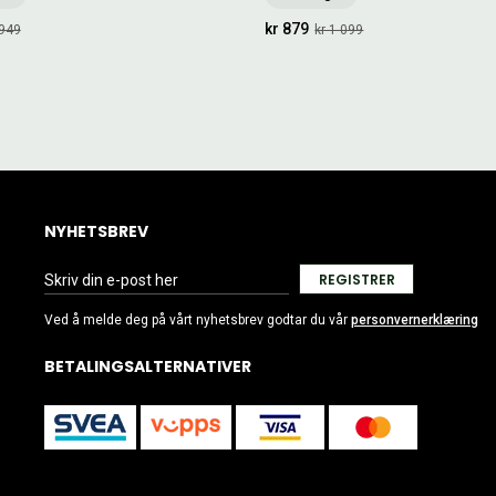
kr 879
 949
kr 1 099
NYHETSBREV
REGISTRER
Ved å melde deg på vårt nyhetsbrev godtar du vår
personvernerklæring
BETALINGSALTERNATIVER