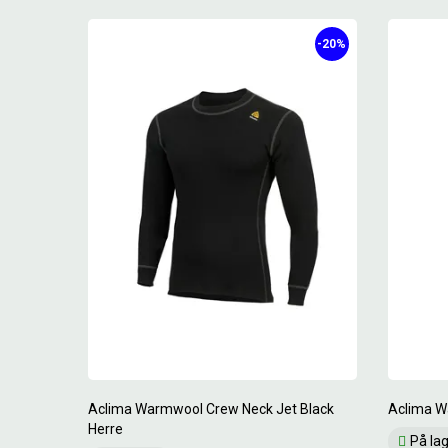
-20%
Aclima Warmwool Crew Neck Jet Black
Aclima W
Herre
På la