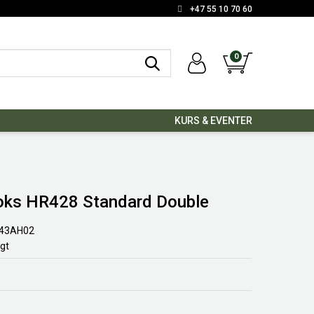
+47 55 10 70 60
0
KURS & EVENTER
oks HR428 Standard Double
43AH02
lgt