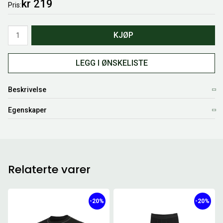
kr 219
Pris
Antall
KJØP
LEGG I ØNSKELISTE
Beskrivelse
Egenskaper
Relaterte varer
-20%
-20%