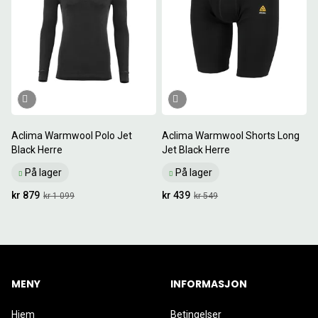
Aclima Warmwool Polo Jet
Aclima Warmwool Shorts Long
Black Herre
Jet Black Herre
På lager
På lager
kr 879
kr 439
kr 1 099
kr 549
MENY
INFORMASJON
Hjem
Betingelser