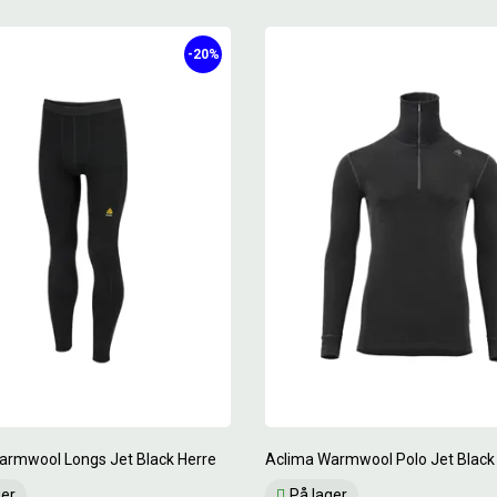
-20%
armwool Longs Jet Black Herre
Aclima Warmwool Polo Jet Black
ger
På lager