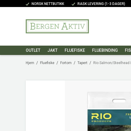
NORSK NETTBUTIKK
RASK LEVERING (1-3 DAGER)
OUTLET
JAKT
FLUEFISKE
FLUEBINDING
FI
/
/
/
/
Hjem
Fluefiske
Fortom
Tapert
Rio Salmon/Steelhead L