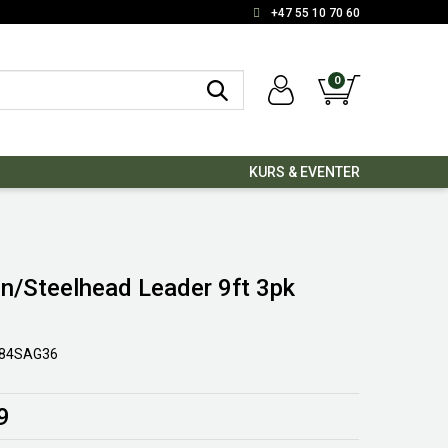
+47 55 10 70 60
0
KURS & EVENTER
n/Steelhead Leader 9ft 3pk
84SAG36
9