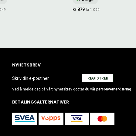
kr 879
 949
kr 1 099
NYHETSBREV
REGISTRER
Ved å melde deg på vårt nyhetsbrev godtar du vår
personvernerklæring
BETALINGSALTERNATIVER