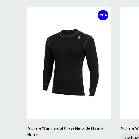
-20%
Aclima Warmwool Crew Neck Jet Black
Aclima W
Herre
På la