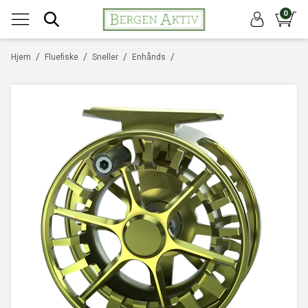
0
/
/
/
/
Hjem
Fluefiske
Sneller
Enhånds