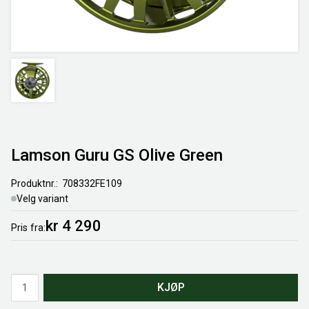
Lamson Guru GS Olive Green
Produktnr.
708332FE109
Velg variant
kr 4 290
Pris
fra
Antall
KJØP