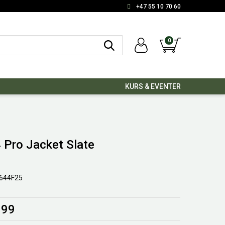
+47 55 10 70 60
0
KURS & EVENTER
Pro Jacket Slate
644F25
999