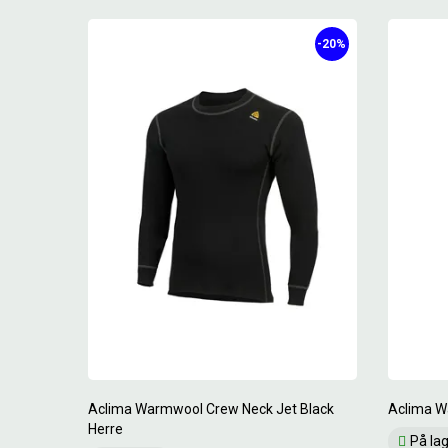
-20%
Aclima Warmwool Crew Neck Jet Black
Aclima W
Herre
På la