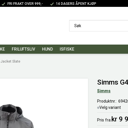
FRI FRAKT OVER 999,-
14 DAGERS ÅPENT KJØP
SKE
FRILUFTSLIV
HUND
ISFISKE
Jacket Slate
Simms G4 
Simms
Produktnr.
6942
Velg variant
kr 9 
Pris
fra