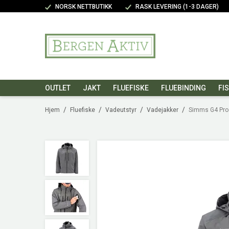
NORSK NETTBUTIKK
RASK LEVERING (1-3 DAGER)
OUTLET
JAKT
FLUEFISKE
FLUEBINDING
FI
/
/
/
/
Hjem
Fluefiske
Vadeutstyr
Vadejakker
Simms G4 Pro 