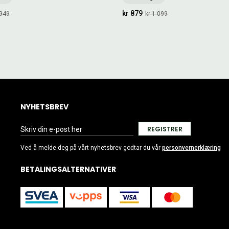
kr 879
 949
kr 1 099
NYHETSBREV
REGISTRER
Ved å melde deg på vårt nyhetsbrev godtar du vår
personvernerklæring
BETALINGSALTERNATIVER