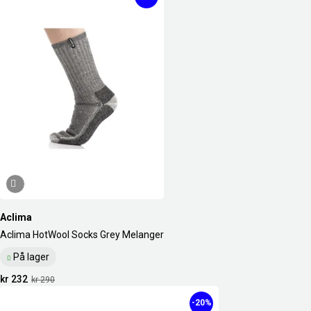
Aclima
Aclima HotWool Socks Grey Melanger
På lager
kr 232
kr 290
-20%