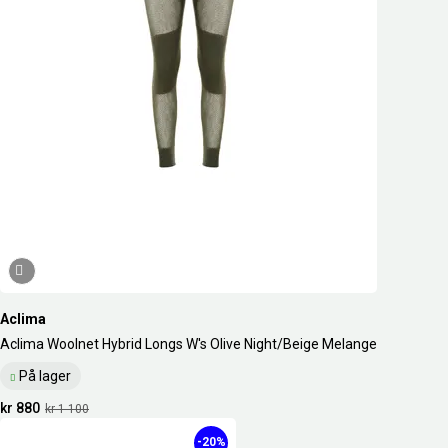
Aclima
Aclima Woolnet Hybrid Longs W's Olive Night/Beige Melange
På lager
kr 880
kr 1 100
-20%