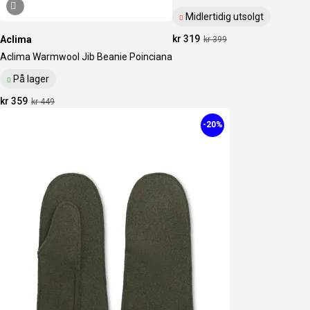
Midlertidig utsolgt
kr 319
Aclima
kr 399
Aclima Warmwool Jib Beanie Poinciana
På lager
kr 359
kr 449
-20%