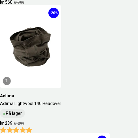
kr 560
kr 700
-20%
Aclima
Aclima Lightwool 140 Headover
På lager
kr 239
kr 299
Karakter:
5.0 av 5 mulige