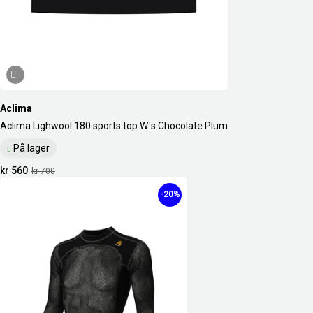
Aclima
Aclima Lighwool 180 sports top W`s Chocolate Plum
På lager
kr 560
kr 700
-20%