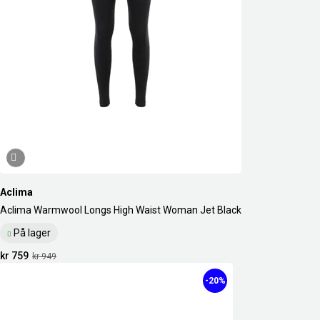
Aclima
Aclima Warmwool Longs High Waist Woman Jet Black
På lager
kr 759
kr 949
-20%