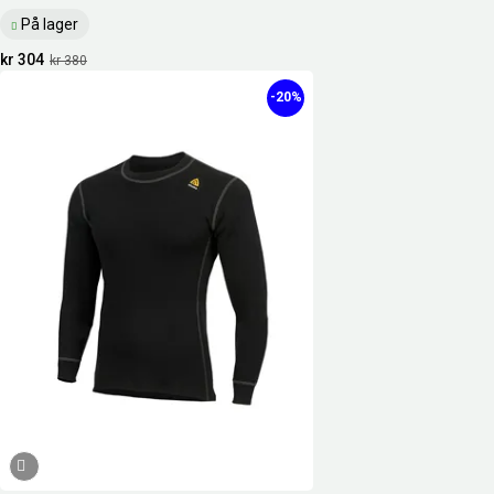
På lager
kr 304
kr 380
-20%