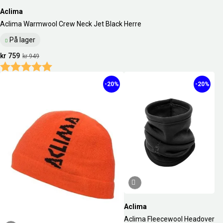
Aclima
Aclima Warmwool Crew Neck Jet Black Herre
På lager
kr 759
kr 949
Karakter:
5.0 av 5 mulige
-20%
-20%
Aclima
Aclima Fleecewool Headover