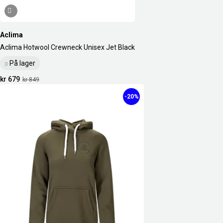
Aclima
Aclima Hotwool Crewneck Unisex Jet Black
På lager
kr 679
kr 849
-20%