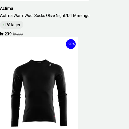
Aclima
Aclima WarmWool Socks Olive Night/Dill Marengo
På lager
kr 239
kr 299
-20%