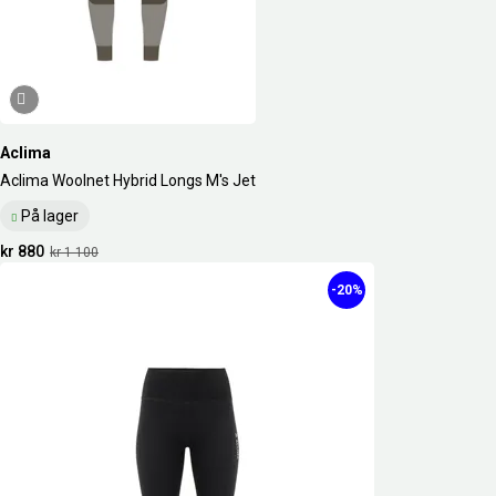
Aclima
Aclima Woolnet Hybrid Longs M's Jet
På lager
kr 880
kr 1 100
-20%