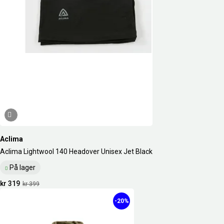
Aclima
Aclima Lightwool 140 Headover Unisex Jet Black
På lager
kr 319
kr 399
-20%