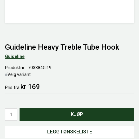
Guideline Heavy Treble Tube Hook
Guideline
Produktnr.
703384Gl19
Velg variant
kr 169
Pris
fra
Antall
KJØP
LEGG I ØNSKELISTE