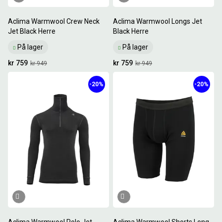
Aclima Warmwool Crew Neck
Aclima Warmwool Longs Jet
Jet Black Herre
Black Herre
På lager
På lager
kr 759
kr 759
kr 949
kr 949
-20%
-20%
Aclima Warmwool Polo Jet
Aclima Warmwool Shorts Long