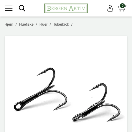
0
/
/
/
/
Hjem
Fluefiske
Fluer
Tuberkrok