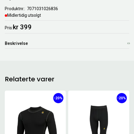
Produktnr.
7071031026836
Midlertidig utsolgt
kr 399
Pris
Beskrivelse
Relaterte varer
-20%
-20%