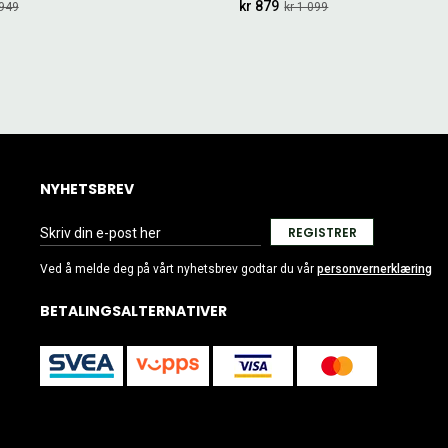
kr 879
 949
kr 1 099
NYHETSBREV
REGISTRER
Ved å melde deg på vårt nyhetsbrev godtar du vår
personvernerklæring
BETALINGSALTERNATIVER