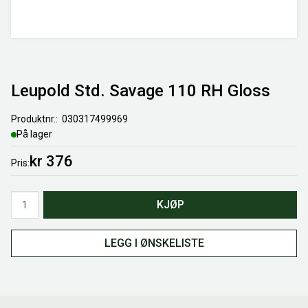
Leupold Std. Savage 110 RH Gloss
Produktnr.
030317499969
På lager
kr 376
Pris
Antall
KJØP
LEGG I ØNSKELISTE