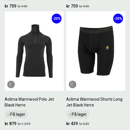
kr 759
kr 759
kr 949
kr 949
-20%
-20%
Aclima Warmwool Polo Jet
Aclima Warmwool Shorts Long
Black Herre
Jet Black Herre
På lager
På lager
kr 879
kr 439
kr 1 099
kr 549