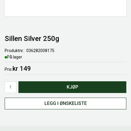
Sillen Silver 250g
Produktnr.
036282008175
På lager
kr 149
Pris
Antall
KJØP
LEGG I ØNSKELISTE