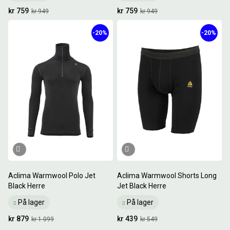
kr 759
kr 759
kr 949
kr 949
-20%
-20%
Aclima Warmwool Polo Jet
Aclima Warmwool Shorts Long
Black Herre
Jet Black Herre
På lager
På lager
kr 879
kr 439
kr 1 099
kr 549