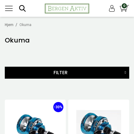
0
/
Hjem
Okuma
Okuma
FILTER
MERKER
STØRRELSE
-30%
PRIS
999
NOK
-
5199
NOK
6
Nullstill