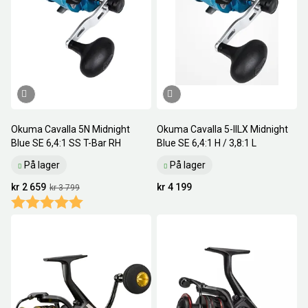
Okuma Cavalla 5N Midnight
Okuma Cavalla 5-IILX Midnight
Blue SE 6,4:1 SS T-Bar RH
Blue SE 6,4:1 H / 3,8:1 L
På lager
På lager
kr 2 659
kr 4 199
kr 3 799
Karakter:
5.0 av 5 mulige