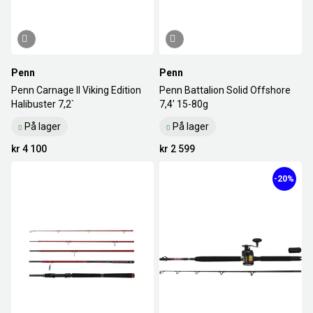
Penn
Penn
Penn Carnage II Viking Edition
Penn Battalion Solid Offshore
Halibuster 7,2`
7,4' 15-80g
På lager
På lager
kr 4 100
kr 2 599
-20%