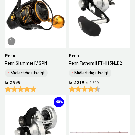
249
NOK
-
4199.3
NOK
18
Nullstill
Penn
Penn
Penn Slammer IV SPN
Penn Fathom II FTHII15NLD2
Midlertidig utsolgt
Midlertidig utsolgt
kr 2 999
kr 2 219
kr 3 699
Karakter:
5.0 av 5 mulige
Karakter:
4.9 av 5 mulige
-40%