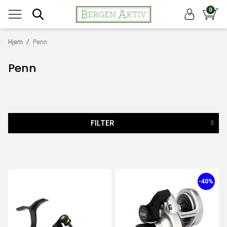
0
/
Hjem
Penn
Penn
FILTER
MERKER
KASTEVEKT
-40%
LENGDE
STØRRELSE
PRIS