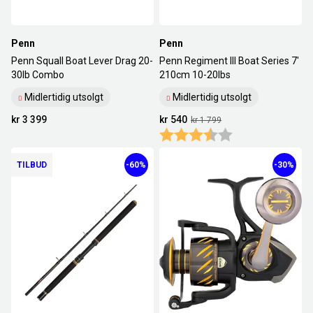
Penn
Penn
Penn Squall Boat Lever Drag 20-
Penn Regiment III Boat Series 7'
30Ib Combo
210cm 10-20Ibs
Midlertidig utsolgt
Midlertidig utsolgt
kr 3 399
kr 540
kr 1 799
Karakter:
3.4 av 5 mulige
TILBUD
-60%
-30%