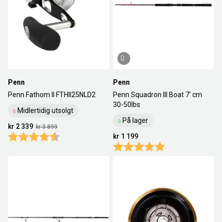
Penn
Penn
Penn Fathom II FTHII25NLD2
Penn Squadron III Boat 7' cm
30-50Ibs
Midlertidig utsolgt
På lager
kr 2 339
kr 3 899
Karakter:
4.4 av 5 mulige
kr 1 199
Karakter:
5.0 av 5 mulige