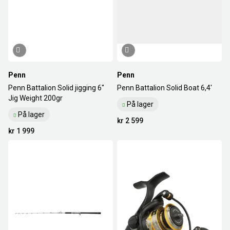
Penn
Penn
Penn Battalion Solid jigging 6"
Penn Battalion Solid Boat 6,4'
Jig Weight 200gr
På lager
På lager
kr 2 599
kr 1 999