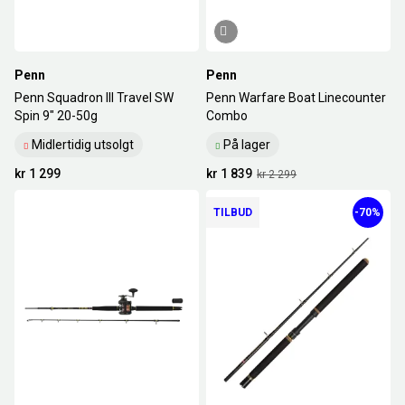
Penn
Penn
Penn Squadron III Travel SW
Penn Warfare Boat Linecounter
Spin 9" 20-50g
Combo
Midlertidig utsolgt
På lager
kr 1 299
kr 1 839
kr 2 299
TILBUD
-70%