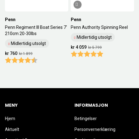
Penn
Penn
Penn Regiment III Boat Series 7'
Penn Authority Spinning Reel
210cm 20-30Ibs
Midlertidig utsolgt
Midlertidig utsolgt
kr 4 059
kr 5 799
kr 760
Karakter:
5.0 av 5 mulige
kr 1 899
Karakter:
4.8 av 5 mulige
MENY
INFORMASJON
Hjem
Betingelser
Aktuelt
Personvernerklæring