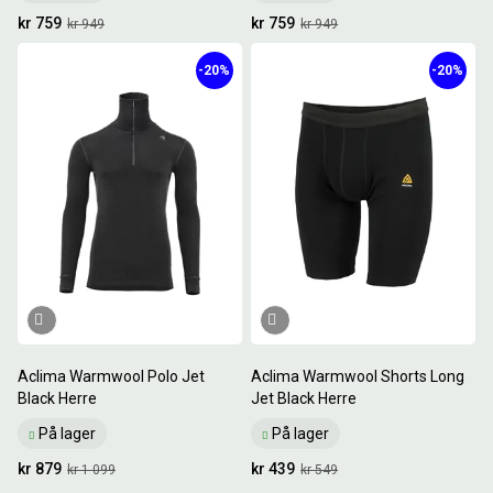
kr 759
kr 759
kr 949
kr 949
-20%
-20%
Aclima Warmwool Polo Jet
Aclima Warmwool Shorts Long
Black Herre
Jet Black Herre
På lager
På lager
kr 879
kr 439
kr 1 099
kr 549