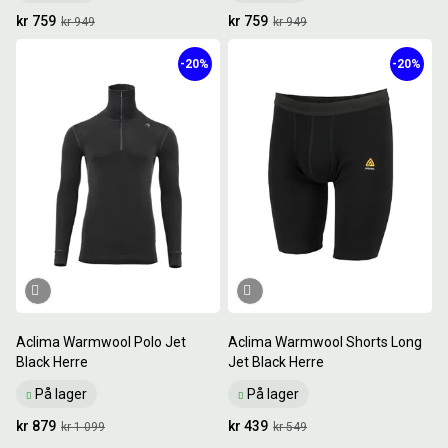
kr 759
kr 759
kr 949
kr 949
-20%
-20%
Aclima Warmwool Polo Jet
Aclima Warmwool Shorts Long
Black Herre
Jet Black Herre
På lager
På lager
kr 879
kr 439
kr 1 099
kr 549