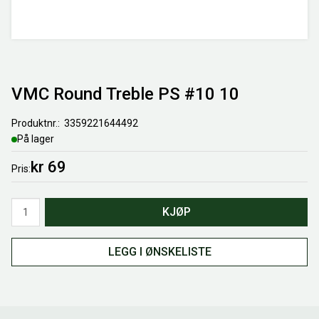
VMC Round Treble PS #10 10
Produktnr.
3359221644492
På lager
kr 69
Pris
Antall
KJØP
LEGG I ØNSKELISTE