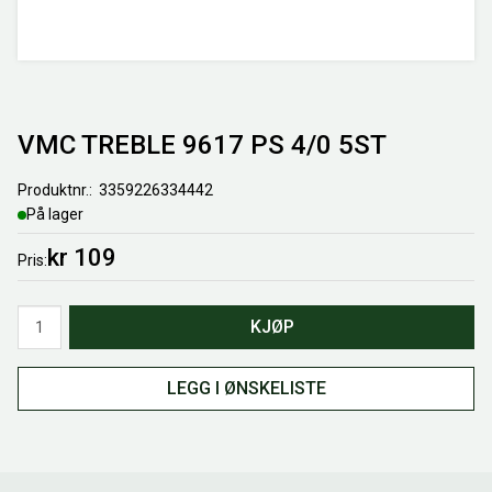
VMC TREBLE 9617 PS 4/0 5ST
Produktnr.
3359226334442
På lager
kr 109
Pris
Antall
KJØP
LEGG I ØNSKELISTE