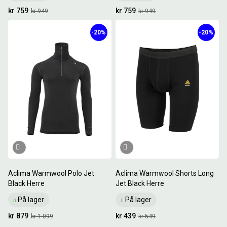
kr 759
kr 759
kr 949
kr 949
-20%
-20%
Aclima Warmwool Polo Jet
Aclima Warmwool Shorts Long
Black Herre
Jet Black Herre
På lager
På lager
kr 879
kr 439
kr 1 099
kr 549