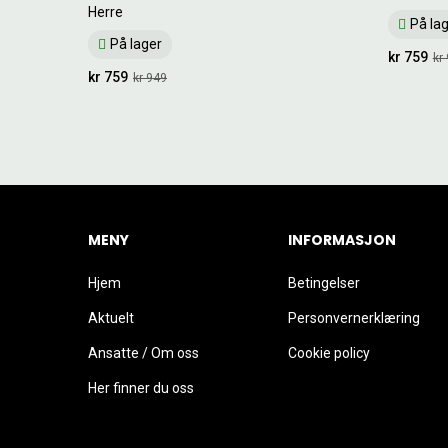
Herre
På la
På lager
kr 759
kr
kr 759
kr 949
MENY
INFORMASJON
Hjem
Betingelser
Aktuelt
Personvernerklæring
Ansatte / Om oss
Cookie policy
Her finner du oss