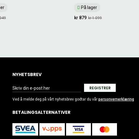
ger
På lager
kr 879
 949
kr 1 099
NYHETSBREV
REGISTRER
Ved å melde deg på vårt nyhetsbrev godtar du vår
personvernerklæring
BETALINGSALTERNATIVER