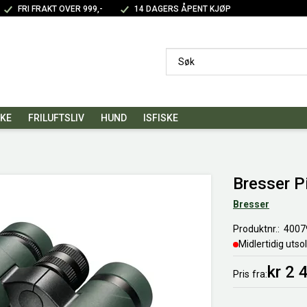
FRI FRAKT OVER 999,-
14 DAGERS ÅPENT KJØP
SKE
FRILUFTSLIV
HUND
ISFISKE
Bresser P
Bresser
Produktnr.
4007
Midlertidig utso
kr 2 
Pris
fra