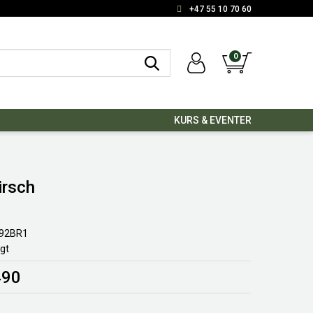
+47 55 10 70 60
0
KURS & EVENTER
irsch
92BR1
lgt
490