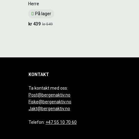
Herre
På lager
kr 439
kr 549
KONTAKT
Ta kontakt med oss:
Post@bergenaktiv.no
Fiske@bergenaktiv.no
Jakt@bergenaktiv.no
Telefon:
+47 55 10 70 60