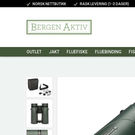
NORSK NETTBUTIKK
RASK LEVERING (1-3 DAGER)
OUTLET
JAKT
FLUEFISKE
FLUEBINDING
FI