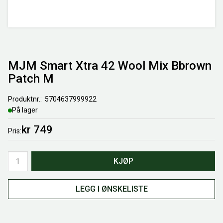
MJM Smart Xtra 42 Wool Mix Bbrown
Patch M
Produktnr.
5704637999922
På lager
kr 749
Pris
Antall
KJØP
LEGG I ØNSKELISTE