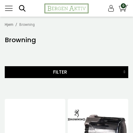
0
/
Hjem
Browning
Browning
FILTER
MERKER
PRIS
749
NOK
-
47990
NOK
29
Nullstill