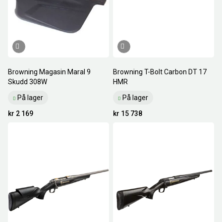
Browning Magasin Maral 9
Browning T-Bolt Carbon DT 17
Skudd 308W
HMR
På lager
På lager
kr 2 169
kr 15 738