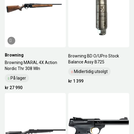
Browning
Browning BD O/UPro Stock
Balance Assy B725
Browning MARAL 4X Action
Nordic Thr 308 WIn
Midlertidig utsolgt
På lager
kr 1 399
kr 27 990