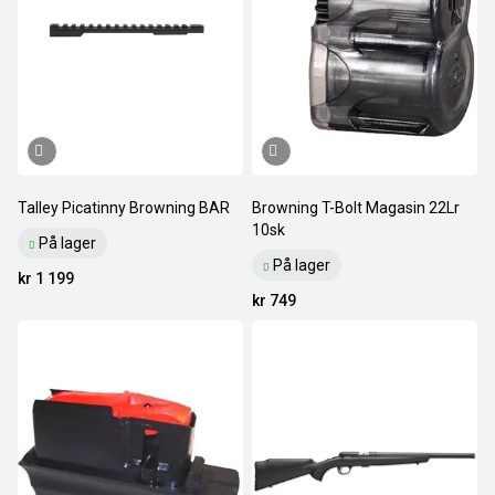
Talley Picatinny Browning BAR
Browning T-Bolt Magasin 22Lr
10sk
På lager
På lager
kr 1 199
kr 749