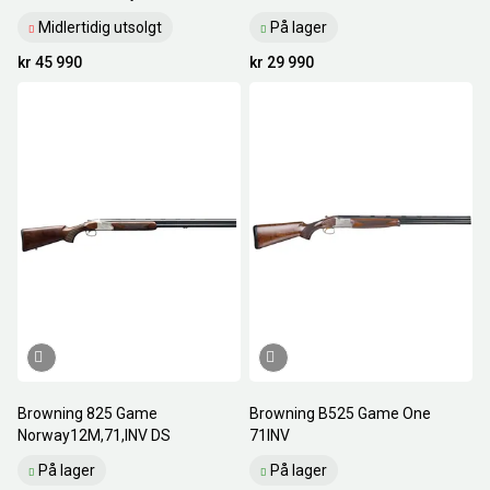
Midlertidig utsolgt
På lager
kr 45 990
kr 29 990
Browning 825 Game
Browning B525 Game One
Norway12M,71,INV DS
71INV
På lager
På lager