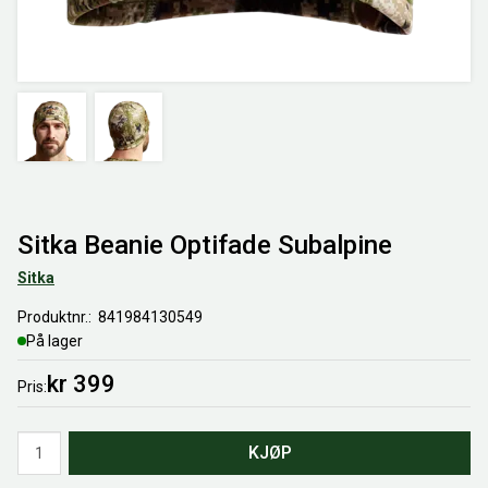
Sitka Beanie Optifade Subalpine
Sitka
Produktnr.
841984130549
På lager
kr 399
Pris
Antall
KJØP