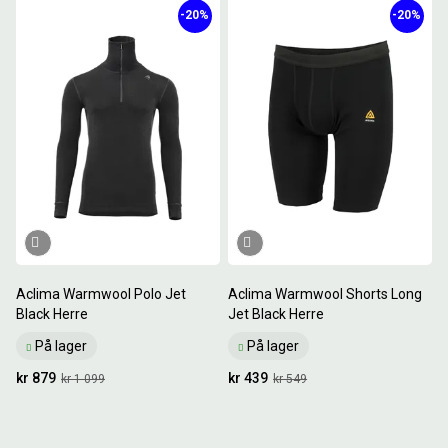
-20%
-20%
Aclima Warmwool Polo Jet
Aclima Warmwool Shorts Long
Black Herre
Jet Black Herre
På lager
På lager
kr 879
kr 439
kr 1 099
kr 549