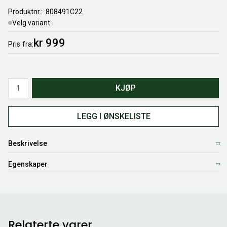
Produktnr.
808491C22
Velg variant
kr 999
Pris
fra
Antall
KJØP
LEGG I ØNSKELISTE
Beskrivelse
Egenskaper
Relaterte varer