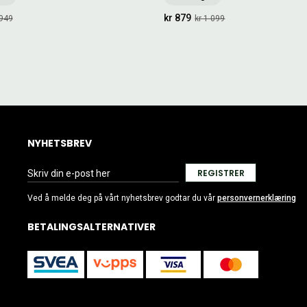
kr 879
 949
kr 1 099
NYHETSBREV
REGISTRER
Ved å melde deg på vårt nyhetsbrev godtar du vår
personvernerklæring
BETALINGSALTERNATIVER