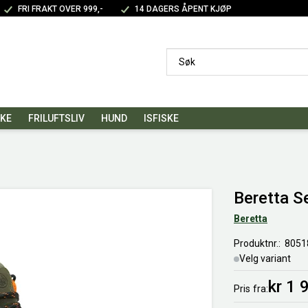
FRI FRAKT OVER 999,-
14 DAGERS ÅPENT KJØP
SKE
FRILUFTSLIV
HUND
ISFISKE
Beretta S
Beretta
Produktnr.
8051
Velg variant
kr 1 
Pris
fra