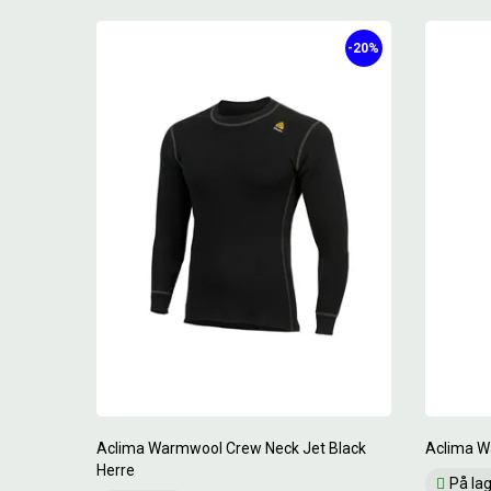
-20%
Aclima Warmwool Crew Neck Jet Black
Aclima W
Herre
På la