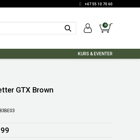
+47 55 10 70 60
0
KURS & EVENTER
etter GTX Brown
83BE03
999