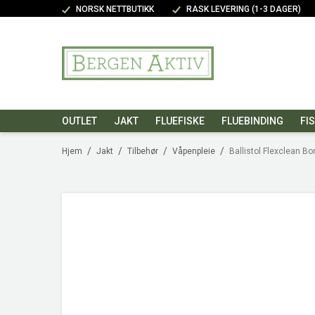
NORSK NETTBUTIKK
RASK LEVERING (1-3 DAGER)
OUTLET
JAKT
FLUEFISKE
FLUEBINDING
FI
/
/
/
/
Hjem
Jakt
Tilbehør
Våpenpleie
Ballistol Flexclean B