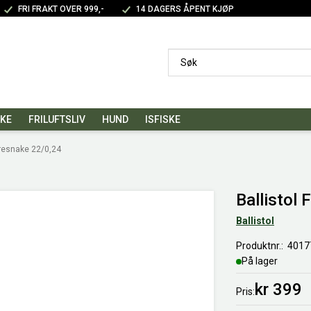
FRI FRAKT OVER 999,-
14 DAGERS ÅPENT KJØP
SKE
FRILUFTSLIV
HUND
ISFISKE
oresnake 22/0,24
Ballistol
Ballistol
Produktnr.
4017
På lager
kr 399
Pris