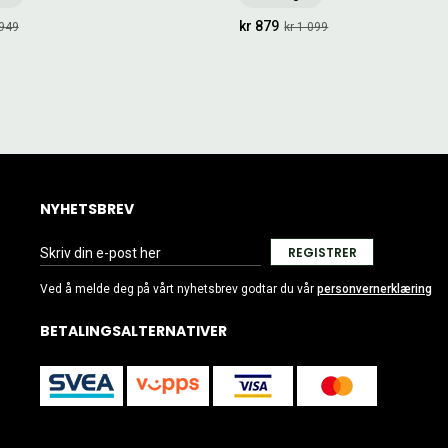
kr 879
 949
kr 1 099
NYHETSBREV
REGISTRER
Ved å melde deg på vårt nyhetsbrev godtar du vår
personvernerklæring
BETALINGSALTERNATIVER