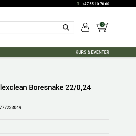
+47 55 10 70 60
0
KURS & EVENTER
 Flexclean Boresnake 22/0,24
777233049