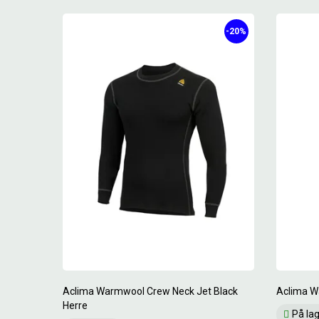
-20%
Aclima Warmwool Crew Neck Jet Black
Aclima W
Herre
På la