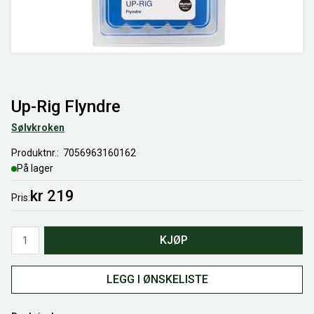
Up-Rig Flyndre
Sølvkroken
Produktnr.
7056963160162
På lager
kr 219
Pris
Antall
KJØP
LEGG I ØNSKELISTE