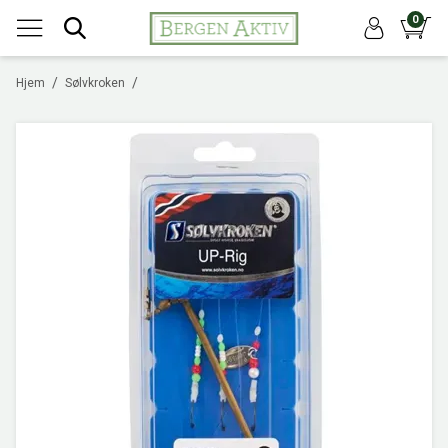
0
/
/
Hjem
Sølvkroken