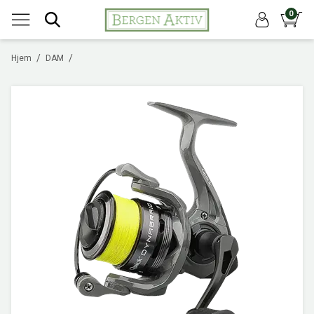
0
/
/
Hjem
DAM