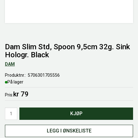
Dam Slim Std, Spoon 9,5cm 32g. Sink
Hologr. Black
DAM
Produktnr.
5706301705556
På lager
kr 79
Pris
Antall
KJØP
LEGG I ØNSKELISTE