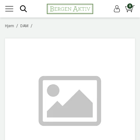
0
/
/
Hjem
DAM