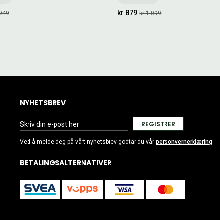
kr 879
 949
kr 1 099
NYHETSBREV
REGISTRER
Ved å melde deg på vårt nyhetsbrev godtar du vår
personvernerklæring
BETALINGSALTERNATIVER