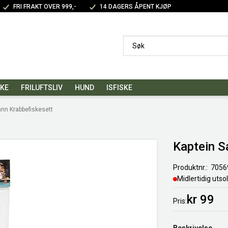
FRI FRAKT OVER 999,-
14 DAGERS ÅPENT KJØP
SKE
FRILUFTSLIV
HUND
ISFISKE
ann Krabbefiskesett
Kaptein S
Produktnr.
7056
Midlertidig utso
kr 99
Pris