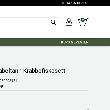
+47 55 10 70 60
0
KURS & EVENTER
abeltann Krabbefiskesett
960203121
lgt