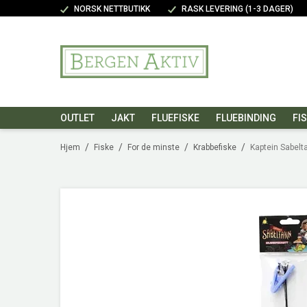
NORSK NETTBUTIKK
RASK LEVERING (1-3 DAGER)
OUTLET
JAKT
FLUEFISKE
FLUEBINDING
FI
/
/
/
/
Hjem
Fiske
For de minste
Krabbefiske
Kaptein Sabelt