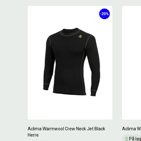
-20%
Aclima Warmwool Crew Neck Jet Black
Aclima W
Herre
På la