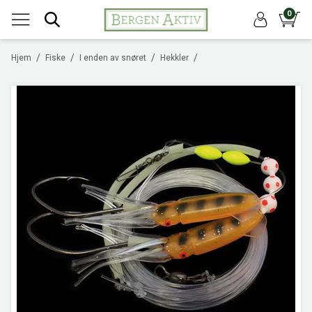
0
/
/
/
/
Hjem
Fiske
I enden av snøret
Hekkler