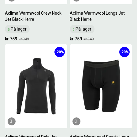
Aclima Warmwool Crew Neck
Aclima Warmwool Longs Jet
Jet Black Herre
Black Herre
På lager
På lager
kr 759
kr 759
kr 949
kr 949
-20%
-20%
Aclima Warmwool Polo Jet
Aclima Warmwool Shorts Long