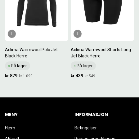
Aclima Warmwool Polo Jet
Aclima Warmwool Shorts Long
Black Herre
Jet Black Herre
På lager
På lager
kr 879
kr 439
kr 1 099
kr 549
MENY
INFORMASJON
Hjem
Betingelser
Aktuelt
Personvernerklæring