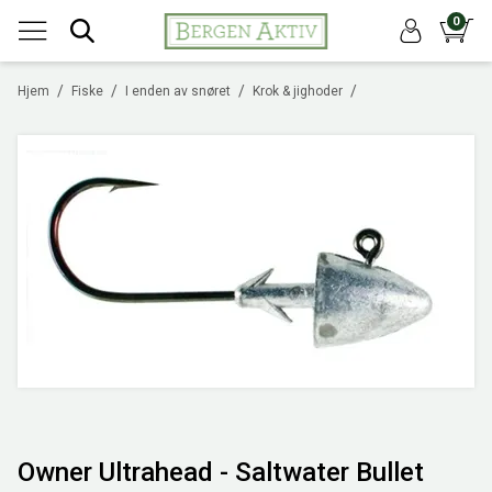
0
/
/
/
/
Hjem
Fiske
I enden av snøret
Krok & jighoder
Owner Ultrahead - Saltwater Bullet