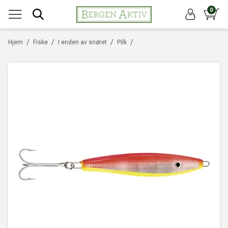
0
/
/
/
/
Hjem
Fiske
I enden av snøret
Pilk