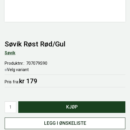
Søvik Røst Rød/Gul
Søvik
Produktnr.
707079S90
Velg variant
kr 179
Pris
fra
Antall
KJØP
LEGG I ØNSKELISTE