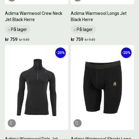
Aclima Warmwool Crew Neck
Aclima Warmwool Longs Jet
Jet Black Herre
Black Herre
På lager
På lager
kr 759
kr 759
kr 949
kr 949
-20%
-20%
Aclima Warmwool Polo Jet
Aclima Warmwool Shorts Long