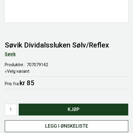
Søvik Dividalssluken Sølv/Reflex
Søvik
Produktnr.
707079142
Velg variant
kr 85
Pris
fra
Antall
KJØP
LEGG I ØNSKELISTE