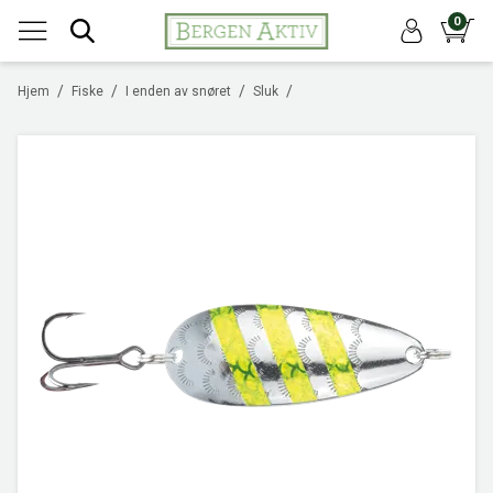
0
/
/
/
/
Hjem
Fiske
I enden av snøret
Sluk