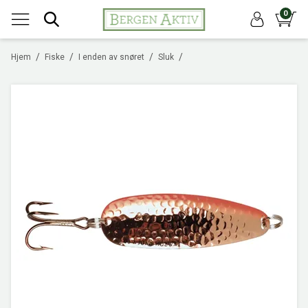
0
/
/
/
/
Hjem
Fiske
I enden av snøret
Sluk